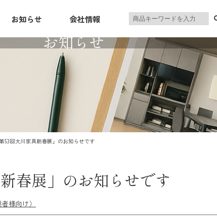
製
お知らせ
会社情報
品
お知らせ
を
検
索
第53回大川家具新春展」のお知らせです
ニングセット
ソファ・リビングセット
リビングボード・
INING
SOFA
TV‑BO
具新春展」のお知らせです
業者様向け）