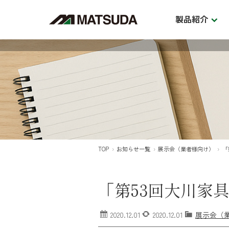
製品紹介
TOP
お知らせ一覧
展示会（業者様向け）
「
食器棚・レンジボード
ダイ
BOARD
D
「第53回大川家
2020.12.01
2020.12.01
展示会（