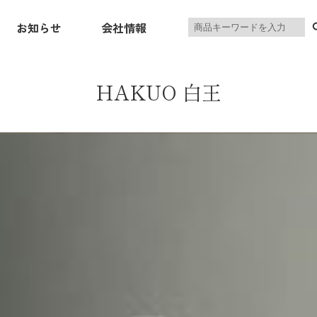
製
お知らせ
会社情報
品
を
検
索
HAKUO 白王
ニングセット
ソファ・リビングセット
リビングボード・
INING
SOFA
TV‑BO