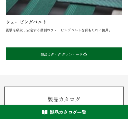
ウェービングベルト
衝撃を吸収し安定する役割のウェービングベルトを背もたれに使用。
download
製品カタログ ダウンロード
製品カタログ
最新モデルから定番人気シリーズまで、
製品カタログ一覧
製品ラインナップをPDFでご覧いただけます。