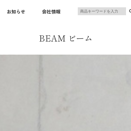
製
お知らせ
会社情報
品
を
検
索
BEAM ビーム
ニングセット
ソファ・リビングセット
リビングボード・
INING
SOFA
TV‑BO