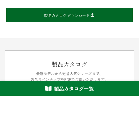
download
製品カタログ ダウンロード
製品カタログ
最新モデルから定番人気シリーズまで、
製品ラインナップをPDFでご覧いただけます。
製品カタログ一覧